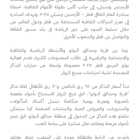
الأرجنتين
وتشيلي
،
إلى جانب كأس بطولة الأعوام الثقافية، احتفاءً
بمبادرة العام الثقافي قطر – الأرجنتين وشيلي ٢٠٢٥. وتهدف المبادرة
إلى تعزيز الشراكات الثقافية المستدامة بين قطر ودول العالم، من
خلال تسليط الضوء على دور الرياضة في بناء جسور الثقافة
والتواصل بين قطر والشعوب الأخرى
.
وما بين قرية وحدائق البولو والأنشطة الرياضية والثقافية
والاجتماعية والترفيهية إلى باقات المجموعات الكبيرة، تقدم فعالية
بولو المرسى قطر
٢٠٢٥
مجموعة واسعة من خيارات التذاكر
المصممة لتلبية احتياجات جميع الزوار.
تبدأ أسعار التذاكر من ٦٥ ر.ق للبالغين و٣٠ ر.ق للأطفال لفئة تذاكر
“
قرية وحدائق البولو
“
، التي تتيح للزوار الاستمتاع بأجواء مفعمة
بالحيوية وتجربة يومية متكاملة تشمل أكشاك المأكولات
والمشروبات، والعروض الحية، والشاشات الضخمة. كما سيتمكن
حاملو هذه التذاكر من الدخول إلى منطقة حدائق البولو، التي تتميز
بأجواء مريحة ومقاعد تطل مباشرة على ساحة اللعب.
ولمزيد من الراحة ولإطلالة مميزة على الملعب، تتوفر مقاعد