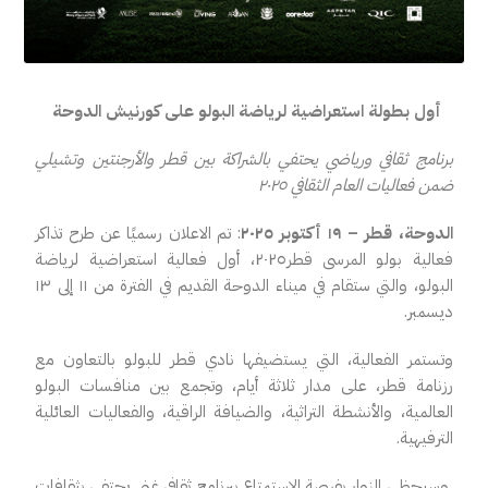
أول
بطولة استعراضية لرياضة البولو
على
كورنيش
الدوحة
برنامج ثقافي ورياضي يحتفي
بالشراكة
بين قطر والأرجنتين وتشيلي
ضمن
فعاليات
العام الثقافي ٢٠٢٥
الدوحة، قطر – ١٩ أكتوبر ٢٠٢٥
:
تم الاعلان
رسميًا
عن طرح تذاكر
فعالية بولو المرسى قطر
٢٠٢٥
، أول فعالية
استعراضية لرياضة
البولو،
والتي ستقام في ميناء الدوحة القديم في الفترة من ١١ إلى ١٣
ديسمبر.
وتستمر الفعالية، التي يستضيفها نادي قطر للبولو بالتعاون مع
رزنامة قطر، على مدار ثلاثة أيام، وتجمع بين منافسات البولو
العالمية، والأنشطة التراثية، والضيافة الراقية، والفعاليات العائلية
الترفيهية
.
وسيحظى
الزوار
بفرصة
الاستمتاع
ببرنامج
ثقافي
غني
يحتفي
بثقافات