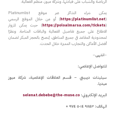
الرياضة والشباب على قيادتها، وشركة ميوز، منظم الفعالية.
يمكن شراء التذاكر عبر موقع
Platinumlist
‏(
https://platinumlist.net
)
أو من خلال الموقع الرسمي
‏(
https://poloalmarsa.com/tickets
) حيث يمكن للزوار
الاطلاع على جميع تفاصيل الفعالية والباقات المتاحة. ونظرًا
لمحدودية المقاعد في جميع المناطق، يُنصح بالحجز المبكر لضمان
أفضل الأماكن والتجارب المميزة خلال الحدث.
–
انتهى
–
للتواصل الإعلامي:
سيلينات
ديبيبي – قسم العلاقات الإعلامية، شركة ميوز
ميديا.
البريد الإلكتروني:
selenat.debebe@the-muse.co
الهاتف:
‎٩٨٤٣ ٥٠١٤ ٩٧٤ +