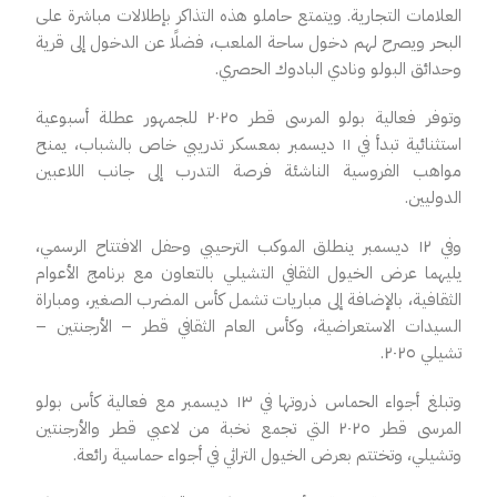
العلامات التجارية. ويتمتع حاملو هذه التذاكر بإطلالات مباشرة على
البحر ويصرح لهم دخول ساحة الملعب، فضلًا عن الدخول إلى قرية
وحدائق البولو ونادي البادوك الحصري.
وتوفر فعالية بولو المرسى قطر
٢٠٢٥
للجمهور عطلة أسبوعية
استثنائية تبدأ في ١١ ديسمبر بمعسكر تدريبي خاص بالشباب، يمنح
مواهب الفروسية الناشئة فرصة التدرب إلى جانب اللاعبين
الدوليين.
وفي ١٢ ديسمبر ينطلق الموكب
الترحيبي وحفل الافتتاح الرسمي،
يليهما عرض الخيول الثقافي التشيلي بالتعاون مع برنامج الأعوام
الثقافية، بالإضافة إلى مباريات تشمل كأس المضرب الصغير، ومباراة
السيدات الاستعراضية، وكأس العام الثقافي قطر – الأرجنتين –
تشيلي ٢٠٢٥.
وتبلغ
أجواء
الحماس
ذروتها
في
١٣
ديسمبر
مع فعالية
كأس بولو
المرسى قطر
٢٠٢٥
التي تجمع نخبة من لاعبي قطر والأرجنتين
وتشيلي، وتختتم بعرض الخيول التراثي في أجواء حماسية رائعة
.