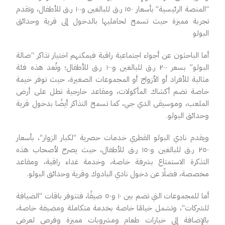
“
المنصة الرئيسية
“
بأسعار ١٥٠ ر.ق
للبالغين و١٠٠ ر.ق للأطفال، وتقدم
تجربة مميزة
حيث تسمح لحامليها بالدخول إلى قرية وحدائق
البولو
أما الباحثون عن أجواء اجتماعية راقية فيمكنهم اختيار تذاكر
“
صالة
البولو
”
بسعر ٢٠٠ ر.ق للبالغين و١٠٠ ر.ق للأطفال
؛
وتُعد هذه فئة
مثالية للأفراد أو الأزواج أو المجموعات الصغيرة، حيث توفر خيمة
خاصة تضم أكشاك المأكولات، ومقاعد خارجية تطل على أرض
الملعب، وموسيقى الدي جي، كما تسمح
التذاكر أيضًا بدخول قرية
وحدائق البولو.
ويقدم نادي البولو القطري خدمات حصرية “لكبار
الزوار
“
، بأسعار
٢٥٠ ر.ق للبالغين و١٥٠ ر.ق للأطفال، حيث يصرح لأصحاب هذه
التذكرة الاستمتاع بشرفة خاصة، وخدمة غداء راقية، ومقاعد
مخصصة، فضلًا عن دخول نادي البادوك وقرية وحدائق البولو.
أما للمجموعات التي تضم بين ١٠ و٥٠ ضيفًا، فتتوفر باقات
“
الضيافة
للشركات
“،
وتشمل خيامًا خاصة بخدمة متكاملة ومضيفة خاصة،
بالإضافة إلى خيارات طعام ومشروبات مميزة وفرص لعرض