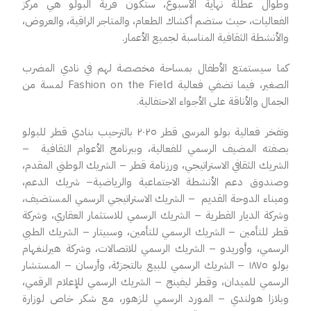
وطوال عطلة نهاية الأسبوع، ستكون قرية البولو هي مركز
الفعاليات
،
حيث ستضم أكشاك الطعام، والمتاجر الراقية، والعروض،
والأنشطة الثقافية المناسبة لجميع الأعمار.
كما سيستمتع الأطفال بمساحة مخصصة لهم في نادي المضرب
الصغير، فيما تضفي فعالية
Fashion on the Field
لمسة من
الجمال والأناقة على الأجواء الاحتفالية.
وتفخر فعالية بولو المرسى قطر
٢٠٢٥
بالترحيب بنادي قطر للبولو
بصفته المضيف الرسمي للفعالية، وببرنامج الأعوام الثقافية
–
الشريك الثقافي الاستراتيجي، ورزنامة قطر
–
الشريك الوطني المقدم،
وصندوق دعم الأنشطة الاجتماعية والرياضية
–
شريك الدعم
،
وميناء الدوحة القديم
–
الشريك الاستراتيجي الرسمي المستضيف،
وشركة الديار القطرية
–
الشريك الرسمي للاستثمار العقاري، وشركة
قطر للتأمين
–
الشريك الرسمي للتأمين، وسبيتار
–
الشريك الطبي
الرسمي، وأوريدو
–
الشريك الرسمي للاتصالات، وشركة هيرلنغهام
بولو ١٨٧٥
–
الشريك الرسمي للبيع بالتجزئة، وأرسان
–
المستشار
الرسمي للميدان، وقطر ليفينج
–
الشريك الرسمي للإعلام الرقمي،
وبلازا هولندي
–
المورد الرسمي للزهور، مع شكر خاص لوزارة