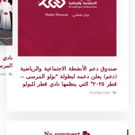
نادي ق
المرس
صندوق دعم الأنشطة الاجتماعية والرياضية
ized
(دعم) يعلن دعمه لبطولة “بولو المرسى –
قطر ٢٠٢٥” التي ينظمها نادي قطر للبولو
Uncategorized
No comment