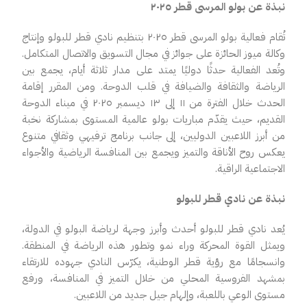
نبذة عن بولو المرسى قطر ٢٠٢٥
تُقام فعالية بولو المرسى قطر
٢٠٢٥
بتنظيم نادي قطر للبولو وإنتاج
وكالة ميوز الحائزة على جوائز في مجال التسويق والاتصال المتكامل.
وتُعد الفعالية حدثًا دوليًا يمتد على مدار ثلاثة أيام، يجمع بين
الرياضة والثقافة والضيافة في قلب الدوحة. ومن المقرر إقامة
الحدث خلال الفترة من ١١ إلى ١٣ ديسمبر ٢٠٢٥ في ميناء الدوحة
القديم، حيث يقدّم مباريات بولو عالمية المستوى بمشاركة نخبة
من أبرز اللاعبين الدوليين، إلى جانب برنامج ترفيهي وثقافي متنوع
يعكس روح الأناقة والتميز ويجمع بين المنافسة الرياضية والأجواء
الاجتماعية الراقية.
نبذة عن نادي قطر للبولو
يُعد نادي قطر للبولو أحدث وأبرز وجهة لرياضة البولو في الدولة،
ويمثل القوة المحركة وراء نمو وتطور هذه الرياضة في المنطقة.
وانسجامًا مع رؤية قطر الوطنية، يكرّس النادي جهوده للارتقاء
بمشهد الفروسية المحلي من خلال التميز في المنافسة، ورفع
مستوى الوعي باللعبة، وإلهام جيل جديد من اللاعبين.