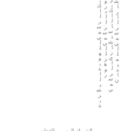
ي
و
ش
ي
ك
ر
ا
ك
ا
د
ر
ا
ل
ا
ا
ل
ر
ل
ل
ا
س
ر
ر
س
م
س
س
ت
ي
م
م
ش
ل
ي
ي
ا
ل
ل
ل
ر
ه
ل
ل
ي
و
ز
م
ا
ي
ه
ي
ل
ة
و
د
ر
ا
ر
ا
س
ل
ن
م
ب
ي
ص
ر
ي
ة
الشريك الرسمي للعطور